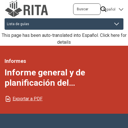
Pasar
Buscar
SELECT
al
YOUR
contenido
LANGUAGE
principal
This page has been auto-translated into Español.
Click here for
details
Informes
Informe general y de
planificación del
almacenamiento
Exportar a PDF