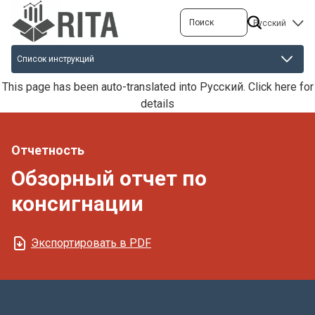
Перейти
Поиск
SELECT
к
YOUR
основному
LANGUAGE
содержанию
This page has been auto-translated into Русский.
Click here for
details
Отчетность
Обзорный отчет по
консигнации
Экспортировать в PDF