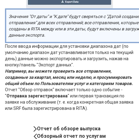
Значения "От даты" и "К дате" будут сверяться с "Датой создани
отправления" для всех отправлений; все отправления, которы
созданы в RITA между или в эти даты, будут включены в загр
данные экспорта.
После ввода информации для установки диапазона дат (по
умолчанию диапазон дат устанавливается только на текущий
день) данные можно экспортировать и загрузить, нажав на
кнопку/панель "Экспорт данных".
Например, вы можете проверить все отправления,
созданные за квартал, месяц или неделю, и просуммировать
общий объем по Пользователям услуг и категориям товаров.
Отчет "Обзор отправок" включает только одно событие -
"
Отправка зарегистрирована
" или первая транзакция по
заявке на обслуживание (т. е. когда конкретная общая заявка
или SRF была зарегистрирована в RITA).
Book
Отчет об обзоре выпуска
Navigation
Обзорный отчет по услугам