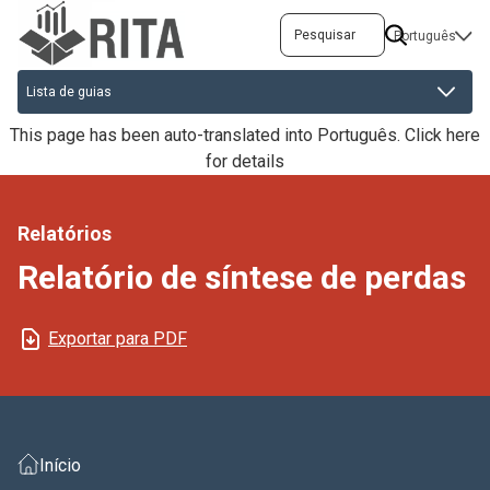
Passar
Pesquisar
SELECT
para
YOUR
o
LANGUAGE
conteúdo
principal
This page has been auto-translated into Português.
Click here
for details
Relatórios
Relatório de síntese de perdas
Exportar para PDF
Início