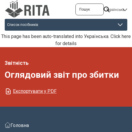
Перейти
Пошук
SELECT
до
YOUR
основного
LANGUAGE
вмісту
This page has been auto-translated into Українська.
Click here
for details
Звітність
Оглядовий звіт про збитки
Експортувати у PDF
Головна